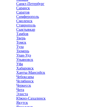
Санкт-Петербург
Саранск
Саратов
Симферополь
Смоленск
Ставрополь
Сыктывкар
Тамбов
Тверь
Томск
Тула
Тюмень
Улан-Удэ
Ульяновск
Уфа
Хабаровск
Ханты-Мансийск
Чебоксары
Челябинск
Черкесск
Чита
Элиста
Южно-Сахалинск
Якутск
Ярославль