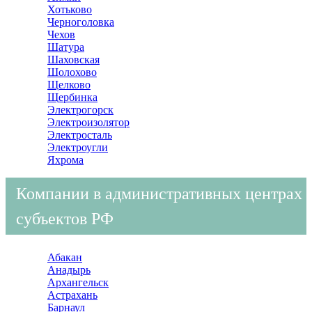
Хотьково
Черноголовка
Чехов
Шатура
Шаховская
Шолохово
Щелково
Щербинка
Электрогорск
Электроизолятор
Электросталь
Электроугли
Яхрома
Компании в административных центрах
субъектов РФ
Абакан
Анадырь
Архангельск
Астрахань
Барнаул