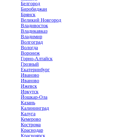
Белгород
Биробиджан
Брянск
Великий Новгород
Владивосток
Владикавказ
Владимир
Волгоград
Вологда
Воронеж
Горно-Алтайск
Грозный
Екатеринбург
Иваново
Иваново
Ижевск
Иркутск
Йошкар-Ола
Казань
Калининград
Калуга
Кемерово
Кострома
Краснодар
Красноярск