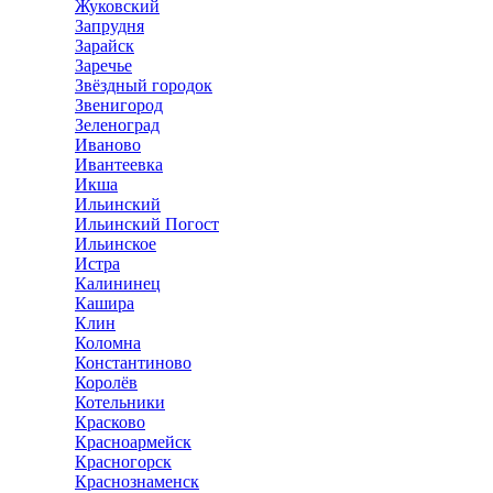
Жуковский
Запрудня
Зарайск
Заречье
Звёздный городок
Звенигород
Зеленоград
Иваново
Ивантеевка
Икша
Ильинский
Ильинский Погост
Ильинское
Истра
Калининец
Кашира
Клин
Коломна
Константиново
Королёв
Котельники
Красково
Красноармейск
Красногорск
Краснознаменск