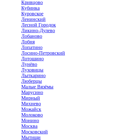
Кривцово
Кубинка
Куровское
Ленинский
Лесной Городок
Ликино-Дулево
Лобаново
Лобня
Лопатино
Лосино-Петровский
Лотошино
Лунёво
Луховицы
Лыткарино
Люберцы
Малые Вязёмы
Марусино
Мирный
Михнево
Можайск
Молоково
Монино
Москва
Московский
Мытищи