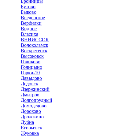
Бронницы
Бутово
Быково
Введенское
Вербилки
Видное
Власиха
ВНИИССОК
Волоколамск
Воскресенск
Высоковск
Голиково
Голицыно
Горки-10
Давыдово
Дедовск
Дзержинский
Дмитров
Долгопрудный
Домодедово
Дорохово
Дрожжино
Дубна
Егорьевск
Жуковка