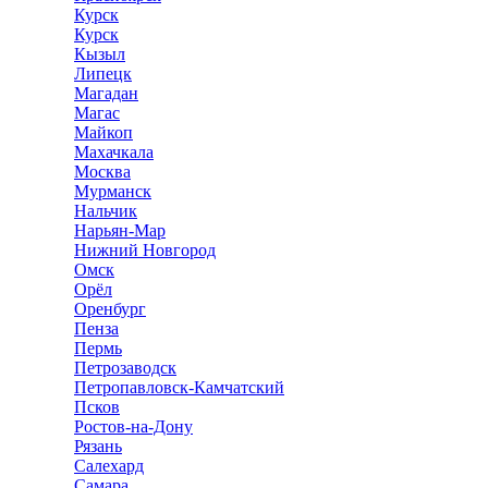
Курск
Курск
Кызыл
Липецк
Магадан
Магас
Майкоп
Махачкала
Москва
Мурманск
Нальчик
Нарьян-Мар
Нижний Новгород
Омск
Орёл
Оренбург
Пенза
Пермь
Петрозаводск
Петропавловск-Камчатский
Псков
Ростов-на-Дону
Рязань
Салехард
Самара