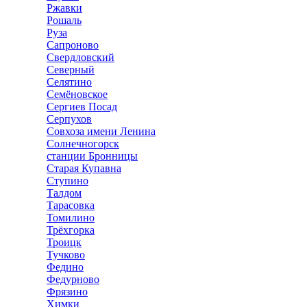
Ржавки
Рошаль
Руза
Сапроново
Свердловский
Северный
Селятино
Семёновское
Сергиев Посад
Серпухов
Совхоза имени Ленина
Солнечногорск
станции Бронницы
Старая Купавна
Ступино
Талдом
Тарасовка
Томилино
Трёхгорка
Троицк
Тучково
Федино
Федурново
Фрязино
Химки