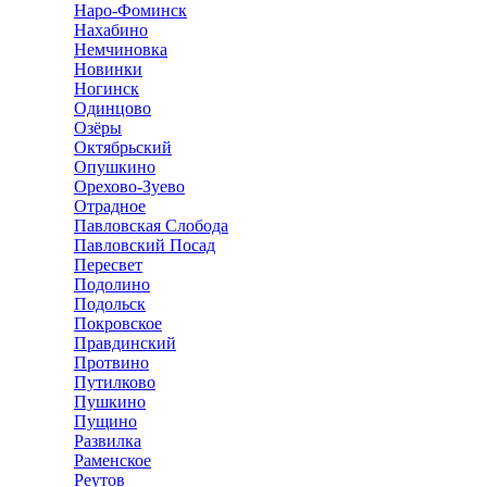
Наро-Фоминск
Нахабино
Немчиновка
Новинки
Ногинск
Одинцово
Озёры
Октябрьский
Опушкино
Орехово-Зуево
Отрадное
Павловская Слобода
Павловский Посад
Пересвет
Подолино
Подольск
Покровское
Правдинский
Протвино
Путилково
Пушкино
Пущино
Развилка
Раменское
Реутов