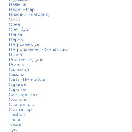
Нальчик
Нарьян-Мар
Нижний Новгород
Омск
Орёл
Оренбург
Пенза
Пермь
Петрозаводск
Петропавловск-Камчатский
Псков
Ростов-на-Дону
Рязань
Салехард
Самара
Санкт-Петербург
Саранск
Саратов
Симферополь
Смоленск
Ставрополь
Сыктывкар
Тамбов
Тверь
Томск
Тула