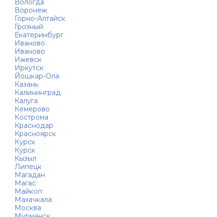
Вологда
Воронеж
Горно-Алтайск
Грозный
Екатеринбург
Иваново
Иваново
Ижевск
Иркутск
Йошкар-Ола
Казань
Калининград
Калуга
Кемерово
Кострома
Краснодар
Красноярск
Курск
Курск
Кызыл
Липецк
Магадан
Магас
Майкоп
Махачкала
Москва
Мурманск