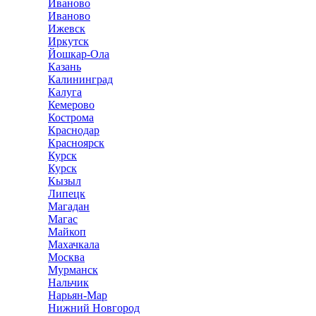
Иваново
Иваново
Ижевск
Иркутск
Йошкар-Ола
Казань
Калининград
Калуга
Кемерово
Кострома
Краснодар
Красноярск
Курск
Курск
Кызыл
Липецк
Магадан
Магас
Майкоп
Махачкала
Москва
Мурманск
Нальчик
Нарьян-Мар
Нижний Новгород