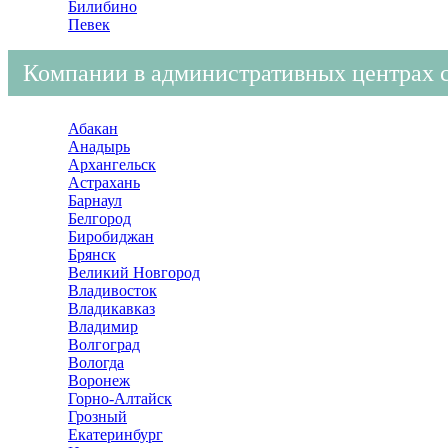
Билибино
Певек
Компании в административных центрах 
Абакан
Анадырь
Архангельск
Астрахань
Барнаул
Белгород
Биробиджан
Брянск
Великий Новгород
Владивосток
Владикавказ
Владимир
Волгоград
Вологда
Воронеж
Горно-Алтайск
Грозный
Екатеринбург