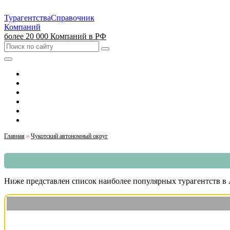
Турагентства
Справочник
Компаний
более 20 000 Компаний в РФ
Выбрать город
Москва
Санкт-Петербург
Екатеринбург
Красноярск
Казань
Главная
»
Чукотский автономный округ
Ниже представлен список наиболее популярных турагентств в 