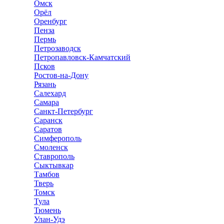
Омск
Орёл
Оренбург
Пенза
Пермь
Петрозаводск
Петропавловск-Камчатский
Псков
Ростов-на-Дону
Рязань
Салехард
Самара
Санкт-Петербург
Саранск
Саратов
Симферополь
Смоленск
Ставрополь
Сыктывкар
Тамбов
Тверь
Томск
Тула
Тюмень
Улан-Удэ