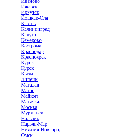
Иваново
Ижевск
Иркутск
Йошкар-Ола
Казань
Калининград
Калуга
Кемерово
Кострома
Краснодар
Красноярск
Курск
Курск
Кызыл
Липецк
Магадан
Магас
Майкоп
Махачкала
Москва
Мурманск
Нальчик
Нарьян-Мар
Нижний Новгород
Омск