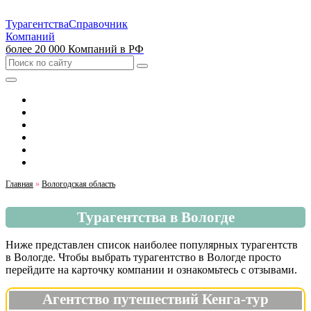
Турагентства
Справочник
Компаний
более 20 000 Компаний в РФ
Выбрать город
Москва
Санкт-Петербург
Екатеринбург
Красноярск
Казань
Главная
»
Вологодская область
Турагентства в Вологде
Ниже представлен список наиболее популярных турагентств
в Вологде. Чтобы выбрать турагентство в Вологде просто
перейдите на карточку компании и ознакомьтесь с отзывами.
Агентство путешествий Кенга-тур