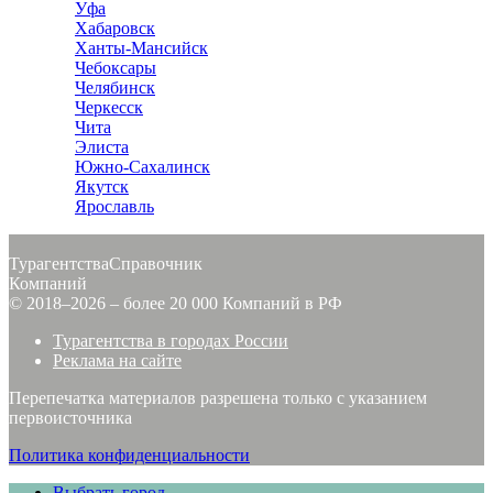
Уфа
Хабаровск
Ханты-Мансийск
Чебоксары
Челябинск
Черкесск
Чита
Элиста
Южно-Сахалинск
Якутск
Ярославль
Турагентства
Справочник
Компаний
© 2018–2026 – более 20 000 Компаний в РФ
Турагентства в городах России
Реклама на сайте
Перепечатка материалов разрешена только с указанием
первоисточника
Политика конфиденциальности
Выбрать город