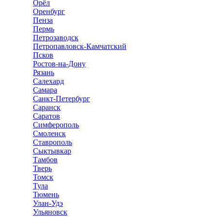
Орёл
Оренбург
Пенза
Пермь
Петрозаводск
Петропавловск-Камчатский
Псков
Ростов-на-Дону
Рязань
Салехард
Самара
Санкт-Петербург
Саранск
Саратов
Симферополь
Смоленск
Ставрополь
Сыктывкар
Тамбов
Тверь
Томск
Тула
Тюмень
Улан-Удэ
Ульяновск