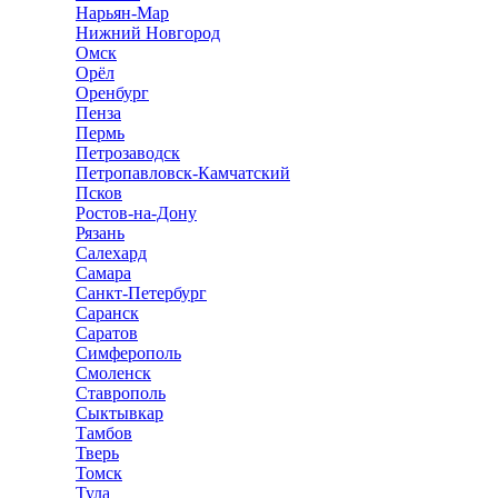
Нарьян-Мар
Нижний Новгород
Омск
Орёл
Оренбург
Пенза
Пермь
Петрозаводск
Петропавловск-Камчатский
Псков
Ростов-на-Дону
Рязань
Салехард
Самара
Санкт-Петербург
Саранск
Саратов
Симферополь
Смоленск
Ставрополь
Сыктывкар
Тамбов
Тверь
Томск
Тула