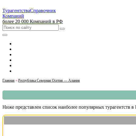
Турагентства
Справочник
Компаний
более 20 000 Компаний в РФ
Выбрать город
Москва
Санкт-Петербург
Екатеринбург
Красноярск
Казань
Главная
»
Республика Северная Осетия — Алания
Ниже представлен список наиболее популярных турагентств в В