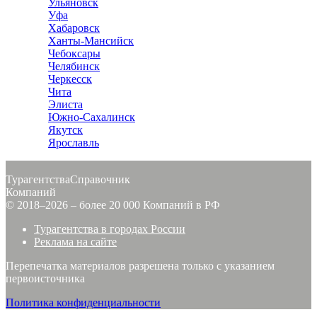
Ульяновск
Уфа
Хабаровск
Ханты-Мансийск
Чебоксары
Челябинск
Черкесск
Чита
Элиста
Южно-Сахалинск
Якутск
Ярославль
Турагентства
Справочник
Компаний
© 2018–2026 – более 20 000 Компаний в РФ
Турагентства в городах России
Реклама на сайте
Перепечатка материалов разрешена только с указанием
первоисточника
Политика конфиденциальности