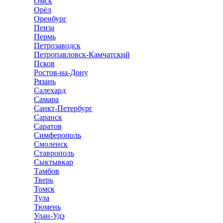
Омск
Орёл
Оренбург
Пенза
Пермь
Петрозаводск
Петропавловск-Камчатский
Псков
Ростов-на-Дону
Рязань
Салехард
Самара
Санкт-Петербург
Саранск
Саратов
Симферополь
Смоленск
Ставрополь
Сыктывкар
Тамбов
Тверь
Томск
Тула
Тюмень
Улан-Удэ