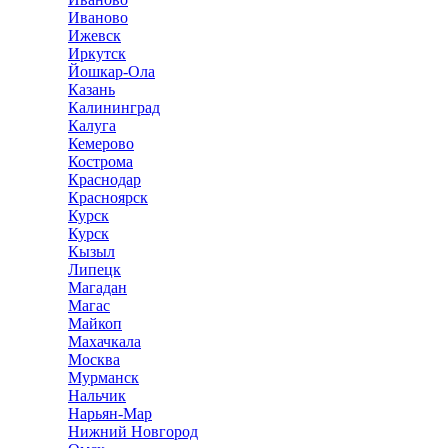
Иваново
Ижевск
Иркутск
Йошкар-Ола
Казань
Калининград
Калуга
Кемерово
Кострома
Краснодар
Красноярск
Курск
Курск
Кызыл
Липецк
Магадан
Магас
Майкоп
Махачкала
Москва
Мурманск
Нальчик
Нарьян-Мар
Нижний Новгород