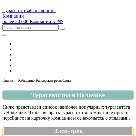
Турагентства
Справочник
Компаний
более 20 000 Компаний в РФ
Выбрать город
Москва
Санкт-Петербург
Екатеринбург
Красноярск
Казань
Главная
»
Кабардино-Балкарская республика
Турагентства в Нальчике
Ниже представлен список наиболее популярных турагентств
в Нальчике. Чтобы выбрать турагентство в Нальчике просто
перейдите на карточку компании и ознакомьтесь с отзывами.
Элси-трек