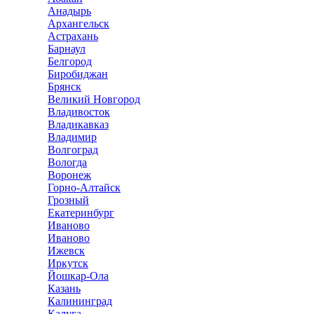
Анадырь
Архангельск
Астрахань
Барнаул
Белгород
Биробиджан
Брянск
Великий Новгород
Владивосток
Владикавказ
Владимир
Волгоград
Вологда
Воронеж
Горно-Алтайск
Грозный
Екатеринбург
Иваново
Иваново
Ижевск
Иркутск
Йошкар-Ола
Казань
Калининград
Калуга