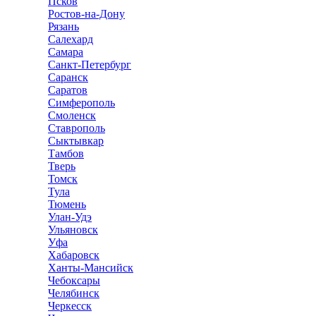
Псков
Ростов-на-Дону
Рязань
Салехард
Самара
Санкт-Петербург
Саранск
Саратов
Симферополь
Смоленск
Ставрополь
Сыктывкар
Тамбов
Тверь
Томск
Тула
Тюмень
Улан-Удэ
Ульяновск
Уфа
Хабаровск
Ханты-Мансийск
Чебоксары
Челябинск
Черкесск