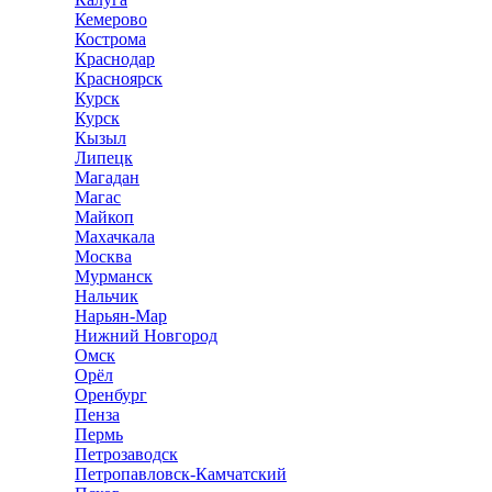
Кемерово
Кострома
Краснодар
Красноярск
Курск
Курск
Кызыл
Липецк
Магадан
Магас
Майкоп
Махачкала
Москва
Мурманск
Нальчик
Нарьян-Мар
Нижний Новгород
Омск
Орёл
Оренбург
Пенза
Пермь
Петрозаводск
Петропавловск-Камчатский