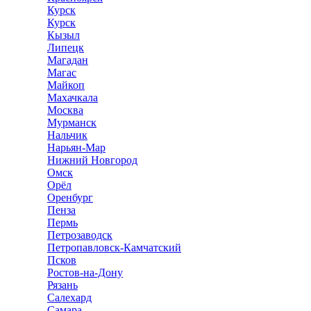
Курск
Курск
Кызыл
Липецк
Магадан
Магас
Майкоп
Махачкала
Москва
Мурманск
Нальчик
Нарьян-Мар
Нижний Новгород
Омск
Орёл
Оренбург
Пенза
Пермь
Петрозаводск
Петропавловск-Камчатский
Псков
Ростов-на-Дону
Рязань
Салехард
Самара