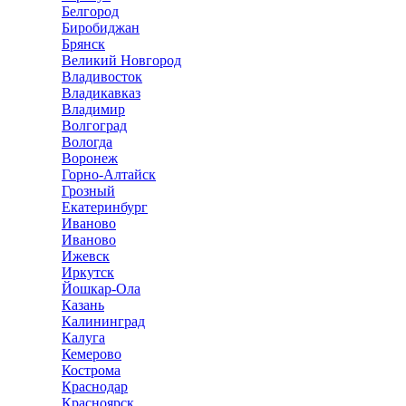
Белгород
Биробиджан
Брянск
Великий Новгород
Владивосток
Владикавказ
Владимир
Волгоград
Вологда
Воронеж
Горно-Алтайск
Грозный
Екатеринбург
Иваново
Иваново
Ижевск
Иркутск
Йошкар-Ола
Казань
Калининград
Калуга
Кемерово
Кострома
Краснодар
Красноярск