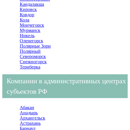
Кандалакша
Кировск
Ковдор
Кола
Мончегорск
Мурманск
Никель
Оленегорск
Полярные Зори
Полярный
Североморск
Снежногорск
Териберка
Компании в административных центрах
субъектов РФ
Абакан
Анадырь
Архангельск
Астрахань
Барнаул