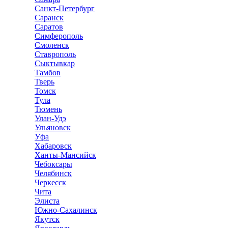
Санкт-Петербург
Саранск
Саратов
Симферополь
Смоленск
Ставрополь
Сыктывкар
Тамбов
Тверь
Томск
Тула
Тюмень
Улан-Удэ
Ульяновск
Уфа
Хабаровск
Ханты-Мансийск
Чебоксары
Челябинск
Черкесск
Чита
Элиста
Южно-Сахалинск
Якутск