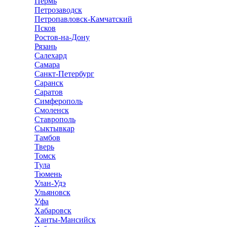
Пермь
Петрозаводск
Петропавловск-Камчатский
Псков
Ростов-на-Дону
Рязань
Салехард
Самара
Санкт-Петербург
Саранск
Саратов
Симферополь
Смоленск
Ставрополь
Сыктывкар
Тамбов
Тверь
Томск
Тула
Тюмень
Улан-Удэ
Ульяновск
Уфа
Хабаровск
Ханты-Мансийск