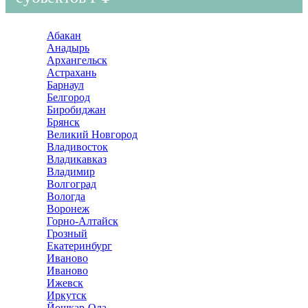
Абакан
Анадырь
Архангельск
Астрахань
Барнаул
Белгород
Биробиджан
Брянск
Великий Новгород
Владивосток
Владикавказ
Владимир
Волгоград
Вологда
Воронеж
Горно-Алтайск
Грозный
Екатеринбург
Иваново
Иваново
Ижевск
Иркутск
Йошкар-Ола