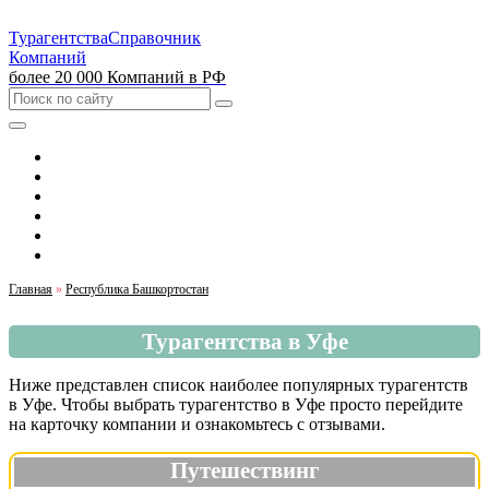
Турагентства
Справочник
Компаний
более 20 000 Компаний в РФ
Выбрать город
Москва
Санкт-Петербург
Екатеринбург
Красноярск
Казань
Главная
»
Республика Башкортостан
Турагентства в Уфе
Ниже представлен список наиболее популярных турагентств
в Уфе. Чтобы выбрать турагентство в Уфе просто перейдите
на карточку компании и ознакомьтесь с отзывами.
Путешествинг