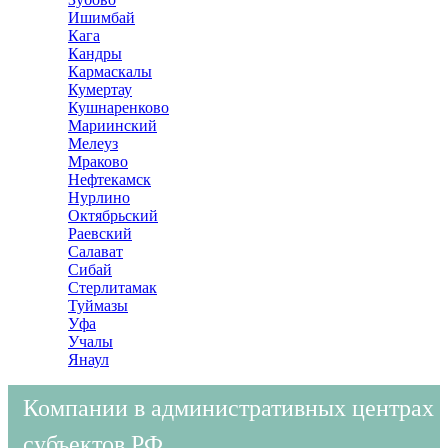
Ишимбай
Кага
Кандры
Кармаскалы
Кумертау
Кушнаренково
Мариинский
Мелеуз
Мраково
Нефтекамск
Нурлино
Октябрьский
Раевский
Салават
Сибай
Стерлитамак
Туймазы
Уфа
Учалы
Янаул
Компании в административных центрах
субъектов РФ