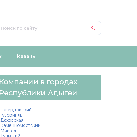
к
Казань
Компании в городах
Республики Адыгеи
Гавердовский
Гузерипль
Даховская
Каменномостский
Майкоп
Тульский