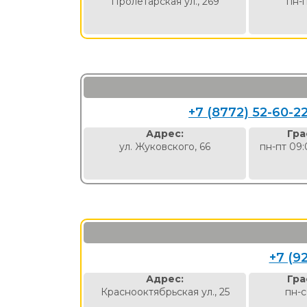
Пролетарская ул., 269
пн-
+7 (8772) 52-60-2
Адрес:
Гра
ул. Жуковского, 66
пн-пт 09:
+7 (9
Адрес:
Гра
Краснооктябрьская ул., 25
пн-с