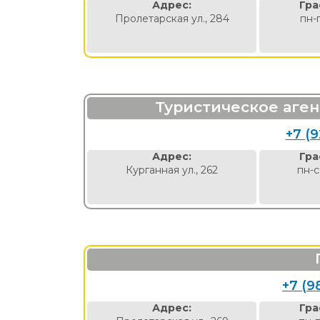
Адрес:
Гра
Пролетарская ул., 284
пн-
Туристическое аге
+7 (9
Адрес:
Гра
Курганная ул., 262
пн-с
+7 (9
Адрес:
Гра