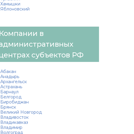
Хамышки
Яблоновский
Компании в
административных
центрах субъектов РФ
Абакан
Анадырь
Архангельск
Астрахань
Барнаул
Белгород
Биробиджан
Брянск
Великий Новгород
Владивосток
Владикавказ
Владимир
Волгоград