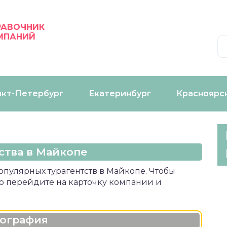
РАВОЧНИК
МПАНИЙ
нкт-Петербург
Екатеринбург
Красноярс
ства в Майкопе
пулярных турагентств в Майкопе. Чтобы
то перейдите на карточку компании и
еография