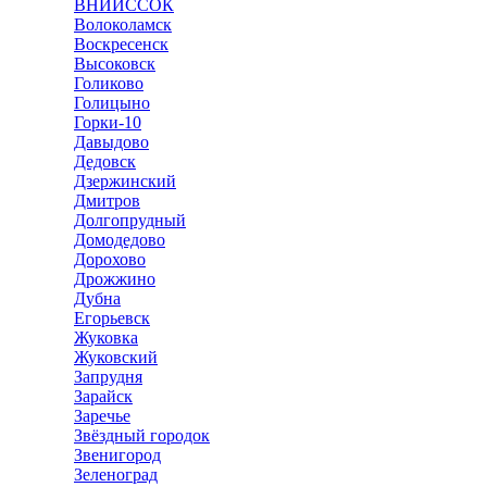
ВНИИССОК
Волоколамск
Воскресенск
Высоковск
Голиково
Голицыно
Горки-10
Давыдово
Дедовск
Дзержинский
Дмитров
Долгопрудный
Домодедово
Дорохово
Дрожжино
Дубна
Егорьевск
Жуковка
Жуковский
Запрудня
Зарайск
Заречье
Звёздный городок
Звенигород
Зеленоград