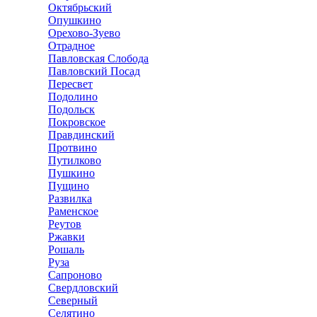
Октябрьский
Опушкино
Орехово-Зуево
Отрадное
Павловская Слобода
Павловский Посад
Пересвет
Подолино
Подольск
Покровское
Правдинский
Протвино
Путилково
Пушкино
Пущино
Развилка
Раменское
Реутов
Ржавки
Рошаль
Руза
Сапроново
Свердловский
Северный
Селятино