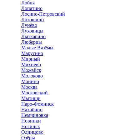
Лобня
Лопатино
Лосино-Петровский
Лотошино
Лунёво
Луховицы
Лыткарино
Люберцы
Малые Вязёмы
Марусино
Мирный
Михнево
Можайск
Молоково
Монино
Москва
Московский
Мытищи
Наро-Фоминск
Нахабино
Немчиновка
Новинки
Ногинск
Одинцово
Озёры