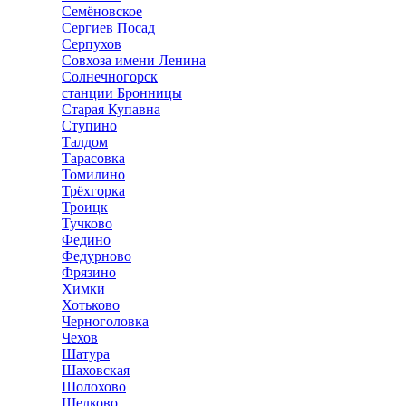
Семёновское
Сергиев Посад
Серпухов
Совхоза имени Ленина
Солнечногорск
станции Бронницы
Старая Купавна
Ступино
Талдом
Тарасовка
Томилино
Трёхгорка
Троицк
Тучково
Федино
Федурново
Фрязино
Химки
Хотьково
Черноголовка
Чехов
Шатура
Шаховская
Шолохово
Щелково