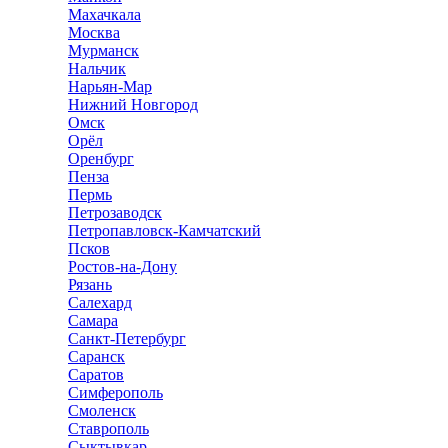
Махачкала
Москва
Мурманск
Нальчик
Нарьян-Мар
Нижний Новгород
Омск
Орёл
Оренбург
Пенза
Пермь
Петрозаводск
Петропавловск-Камчатский
Псков
Ростов-на-Дону
Рязань
Салехард
Самара
Санкт-Петербург
Саранск
Саратов
Симферополь
Смоленск
Ставрополь
Сыктывкар