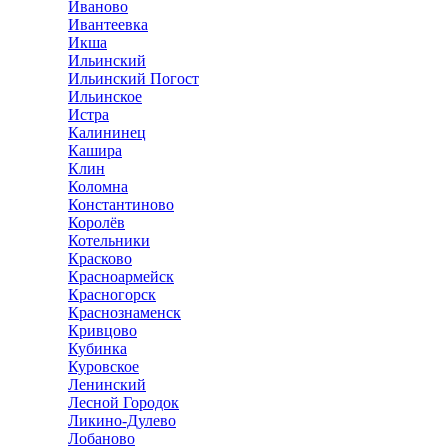
Иваново
Ивантеевка
Икша
Ильинский
Ильинский Погост
Ильинское
Истра
Калининец
Кашира
Клин
Коломна
Константиново
Королёв
Котельники
Красково
Красноармейск
Красногорск
Краснознаменск
Кривцово
Кубинка
Куровское
Ленинский
Лесной Городок
Ликино-Дулево
Лобаново