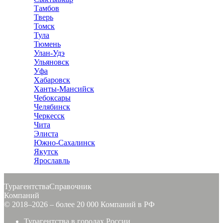
Тамбов
Тверь
Томск
Тула
Тюмень
Улан-Удэ
Ульяновск
Уфа
Хабаровск
Ханты-Мансийск
Чебоксары
Челябинск
Черкесск
Чита
Элиста
Южно-Сахалинск
Якутск
Ярославль
Турагентства
Справочник
Компаний
© 2018–2026 – более 20 000 Компаний в РФ
Турагентства в городах России