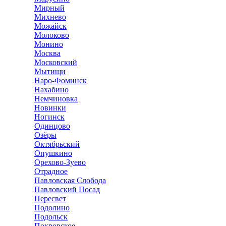
Мирный
Михнево
Можайск
Молоково
Монино
Москва
Московский
Мытищи
Наро-Фоминск
Нахабино
Немчиновка
Новинки
Ногинск
Одинцово
Озёры
Октябрьский
Опушкино
Орехово-Зуево
Отрадное
Павловская Слобода
Павловский Посад
Пересвет
Подолино
Подольск
Покровское