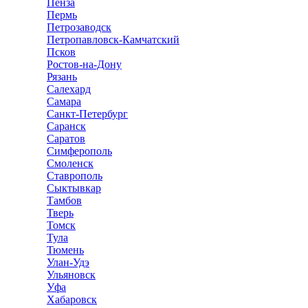
Пенза
Пермь
Петрозаводск
Петропавловск-Камчатский
Псков
Ростов-на-Дону
Рязань
Салехард
Самара
Санкт-Петербург
Саранск
Саратов
Симферополь
Смоленск
Ставрополь
Сыктывкар
Тамбов
Тверь
Томск
Тула
Тюмень
Улан-Удэ
Ульяновск
Уфа
Хабаровск