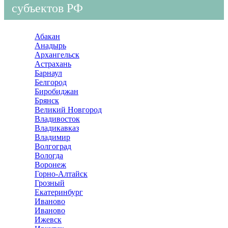
субъектов РФ
Абакан
Анадырь
Архангельск
Астрахань
Барнаул
Белгород
Биробиджан
Брянск
Великий Новгород
Владивосток
Владикавказ
Владимир
Волгоград
Вологда
Воронеж
Горно-Алтайск
Грозный
Екатеринбург
Иваново
Иваново
Ижевск