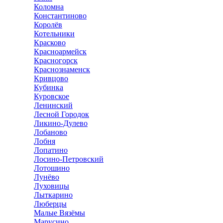
Коломна
Константиново
Королёв
Котельники
Красково
Красноармейск
Красногорск
Краснознаменск
Кривцово
Кубинка
Куровское
Ленинский
Лесной Городок
Ликино-Дулево
Лобаново
Лобня
Лопатино
Лосино-Петровский
Лотошино
Лунёво
Луховицы
Лыткарино
Люберцы
Малые Вязёмы
Марусино