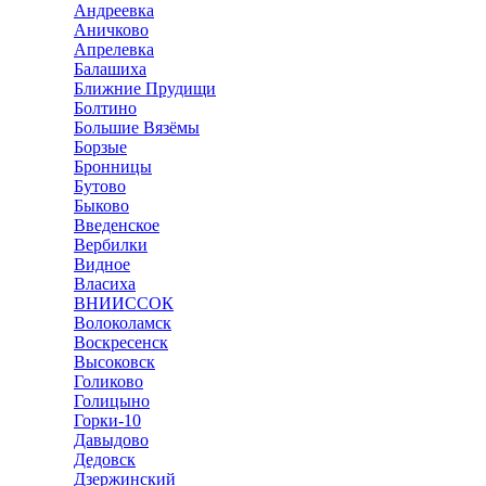
Андреевка
Аничково
Апрелевка
Балашиха
Ближние Прудищи
Болтино
Большие Вязёмы
Борзые
Бронницы
Бутово
Быково
Введенское
Вербилки
Видное
Власиха
ВНИИССОК
Волоколамск
Воскресенск
Высоковск
Голиково
Голицыно
Горки-10
Давыдово
Дедовск
Дзержинский