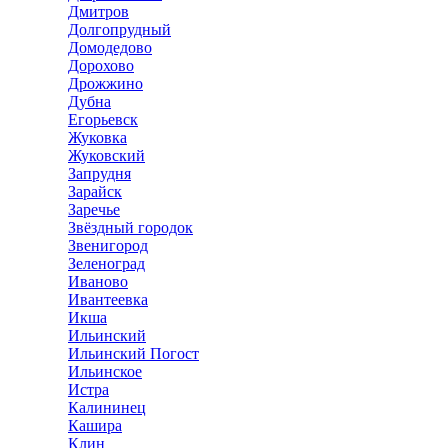
Дмитров
Долгопрудный
Домодедово
Дорохово
Дрожжино
Дубна
Егорьевск
Жуковка
Жуковский
Запрудня
Зарайск
Заречье
Звёздный городок
Звенигород
Зеленоград
Иваново
Ивантеевка
Икша
Ильинский
Ильинский Погост
Ильинское
Истра
Калининец
Кашира
Клин