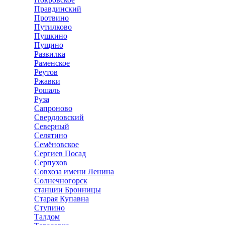
Правдинский
Протвино
Путилково
Пушкино
Пущино
Развилка
Раменское
Реутов
Ржавки
Рошаль
Руза
Сапроново
Свердловский
Северный
Селятино
Семёновское
Сергиев Посад
Серпухов
Совхоза имени Ленина
Солнечногорск
станции Бронницы
Старая Купавна
Ступино
Талдом