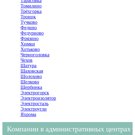
Тарасовка
Томилино
Трёхгорка
Троицк
Тучково
Федино
Федурново
Фрязино
Химки
Хотьково
Черноголовка
Чехов
Шатура
Шаховская
Шолохово
Щелково
Щербинка
Электрогорск
Электроизолятор
Электросталь
Электроугли
Яхрома
Компании в административных центрах