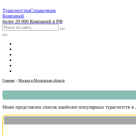
Турагентства
Справочник
Компаний
более 20 000 Компаний в РФ
Выбрать город
Москва
Санкт-Петербург
Екатеринбург
Красноярск
Казань
Главная
»
Москва и Московская область
Ниже представлен список наиболее популярных турагентств в 