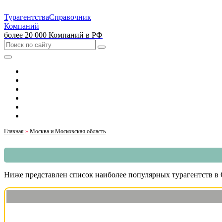
Турагентства
Справочник
Компаний
более 20 000 Компаний в РФ
Выбрать город
Москва
Санкт-Петербург
Екатеринбург
Красноярск
Казань
Главная
»
Москва и Московская область
Ниже представлен список наиболее популярных турагентств в 