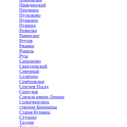
Правдинский
Протвино
Путилково
Пушкино
Пущино
Развилка
Раменское
Реутов
Ржавки
Рошаль
Руза
Сапроново
Свердловский
Северный
Селятино
Семёновское
Сергиев Посад
Серпухов
Совхоза имени Ленина
Солнечногорск
станции Бронницы
Старая Купавна
Ступино
Талдом