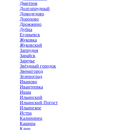
Дмитров
Долгопрудный
Домодедово
Дорохово
Дрожжино
Дубна
Егорьевск
Жуковка
Жуковский
Запрудня
Зарайск
Заречье
Звёздный городок
Звенигород
Зеленоград
Иваново
Ивантеевка
Икша
Ильинский
Ильинский Погост
Ильинское
Истра
Калининец
Кашира
Клин