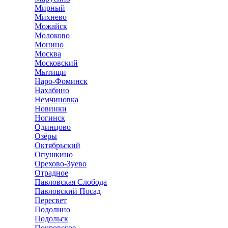
Мирный
Михнево
Можайск
Молоково
Монино
Москва
Московский
Мытищи
Наро-Фоминск
Нахабино
Немчиновка
Новинки
Ногинск
Одинцово
Озёры
Октябрьский
Опушкино
Орехово-Зуево
Отрадное
Павловская Слобода
Павловский Посад
Пересвет
Подолино
Подольск
Покровское