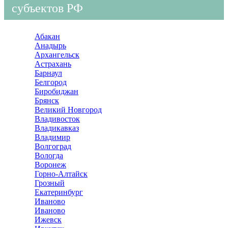
субъектов РФ
Абакан
Анадырь
Архангельск
Астрахань
Барнаул
Белгород
Биробиджан
Брянск
Великий Новгород
Владивосток
Владикавказ
Владимир
Волгоград
Вологда
Воронеж
Горно-Алтайск
Грозный
Екатеринбург
Иваново
Иваново
Ижевск