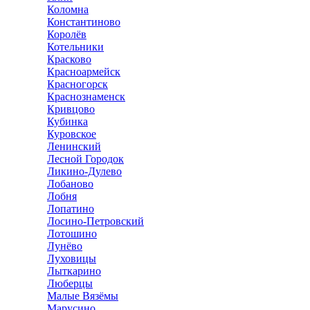
Коломна
Константиново
Королёв
Котельники
Красково
Красноармейск
Красногорск
Краснознаменск
Кривцово
Кубинка
Куровское
Ленинский
Лесной Городок
Ликино-Дулево
Лобаново
Лобня
Лопатино
Лосино-Петровский
Лотошино
Лунёво
Луховицы
Лыткарино
Люберцы
Малые Вязёмы
Марусино