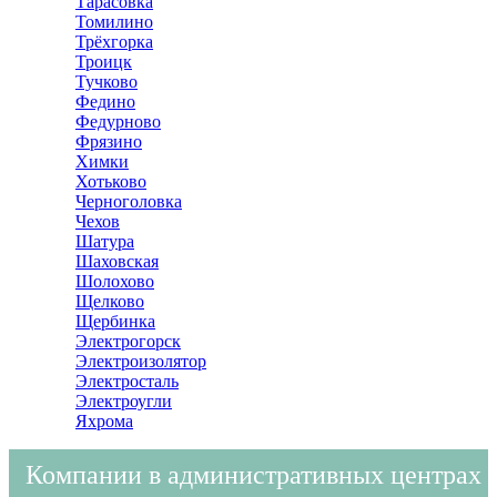
Тарасовка
Томилино
Трёхгорка
Троицк
Тучково
Федино
Федурново
Фрязино
Химки
Хотьково
Черноголовка
Чехов
Шатура
Шаховская
Шолохово
Щелково
Щербинка
Электрогорск
Электроизолятор
Электросталь
Электроугли
Яхрома
Компании в административных центрах