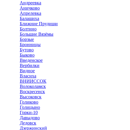
Андреевка
Аничково
Апрелевка
Балашиха
Ближние Прудищи
Болтино
Большие Вязёмы
Борзые
Бронницы
Бутово
Быково
Введенское
Вербилки
Видное
Власиха
ВНИИССОК
Волоколамск
Воскресенск
Высоковск
Голиково
Голицыно
Горки-10
Давыдово
Дедовск
Дзержинский