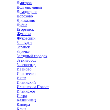
Дмитров
Долгопрудный
Домодедово
Дорохово
Дрожжино
Дубна
Егорьевск
Жуковка
Жуковский
Запрудня
Зарайск
Заречье
Звёздный городок
Звенигород
Зеленоград
Иваново
Ивантеевка
Икша
Ильинский
Ильинский Погост
Ильинское
Истра
Калининец
Кашира
Клин