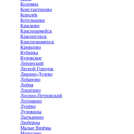
Коломна
Константиново
Королёв
Котельники
Красково
Красноармейск
Красногорск
Краснознаменск
Кривцово
Кубинка
Куровское
Ленинский
Лесной Городок
Ликино-Дулево
Лобаново
Лобня
Лопатино
Лосино-Петровский
Лотошино
Лунёво
Луховицы
Лыткарино
Люберцы
Малые Вязёмы
Марусино