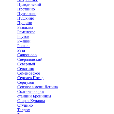
Правдинский
Протвино
Путилково
Пушкино
Пущино
Развилка
Раменское
Реутов
Ржавки
Рошаль
Руза
Сапроново
Свердловский
Северный
Селятино
Семёновское
Сергиев Посад
Серпухов
Совхоза имени Ленина
Солнечногорск
станции Бронницы
Старая Купавна
Ступино
Талдом