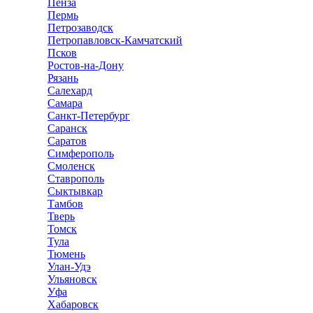
Пенза
Пермь
Петрозаводск
Петропавловск-Камчатский
Псков
Ростов-на-Дону
Рязань
Салехард
Самара
Санкт-Петербург
Саранск
Саратов
Симферополь
Смоленск
Ставрополь
Сыктывкар
Тамбов
Тверь
Томск
Тула
Тюмень
Улан-Удэ
Ульяновск
Уфа
Хабаровск