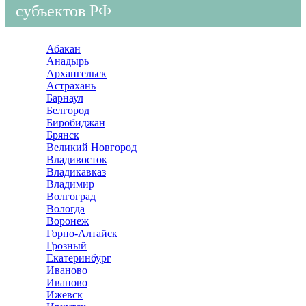
субъектов РФ
Абакан
Анадырь
Архангельск
Астрахань
Барнаул
Белгород
Биробиджан
Брянск
Великий Новгород
Владивосток
Владикавказ
Владимир
Волгоград
Вологда
Воронеж
Горно-Алтайск
Грозный
Екатеринбург
Иваново
Иваново
Ижевск