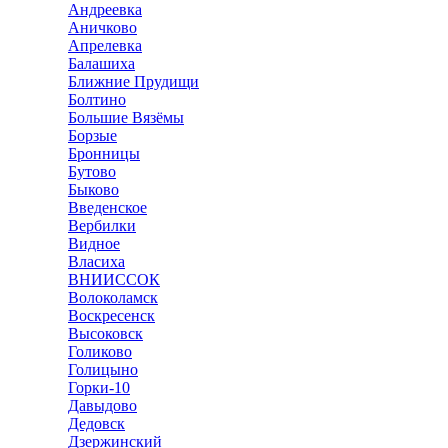
Андреевка
Аничково
Апрелевка
Балашиха
Ближние Прудищи
Болтино
Большие Вязёмы
Борзые
Бронницы
Бутово
Быково
Введенское
Вербилки
Видное
Власиха
ВНИИССОК
Волоколамск
Воскресенск
Высоковск
Голиково
Голицыно
Горки-10
Давыдово
Дедовск
Дзержинский