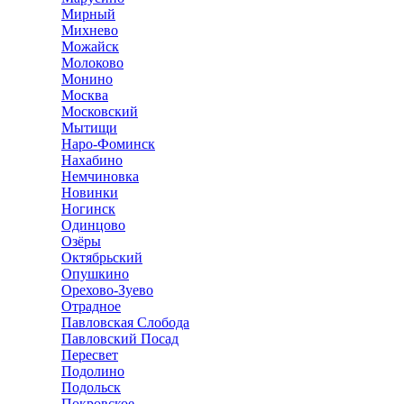
Мирный
Михнево
Можайск
Молоково
Монино
Москва
Московский
Мытищи
Наро-Фоминск
Нахабино
Немчиновка
Новинки
Ногинск
Одинцово
Озёры
Октябрьский
Опушкино
Орехово-Зуево
Отрадное
Павловская Слобода
Павловский Посад
Пересвет
Подолино
Подольск
Покровское