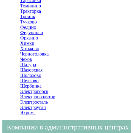
Тарасовка
Томилино
Трёхгорка
Троицк
Тучково
Федино
Федурново
Фрязино
Химки
Хотьково
Черноголовка
Чехов
Шатура
Шаховская
Шолохово
Щелково
Щербинка
Электрогорск
Электроизолятор
Электросталь
Электроугли
Яхрома
Компании в административных центрах