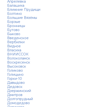
Апрелевка
Балашиха
Ближние Прудищи
Болтино
Большие Вязёмы
Борзые
Бронницы
Бутово
Быково
Введенское
Вербилки
Видное
Власиха
ВНИИССОК
Волоколамск
Воскресенск
Высоковск
Голиково
Голицыно
Горки-10
Давыдово
Дедовск
Дзержинский
Дмитров
Долгопрудный
Домодедово