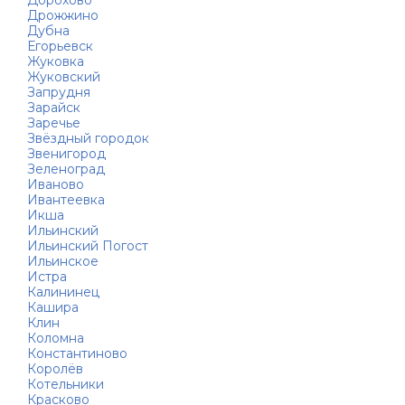
Дорохово
Дрожжино
Дубна
Егорьевск
Жуковка
Жуковский
Запрудня
Зарайск
Заречье
Звёздный городок
Звенигород
Зеленоград
Иваново
Ивантеевка
Икша
Ильинский
Ильинский Погост
Ильинское
Истра
Калининец
Кашира
Клин
Коломна
Константиново
Королёв
Котельники
Красково