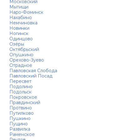
Московский
Мытищи
Наро-Фоминск
Нахабино
Немчиновка
Новинки
Ногинск
Одинцово
Озёры
Октябрьский
Опушкино
Орехово-Зуево
Отрадное
Павловская Слобода
Павловский Посад
Пересвет
Подолино
Подольск
Покровское
Правдинский
Протвино
Путилково
Пушкино
Пущино
Развилка
Раменское
Реутов