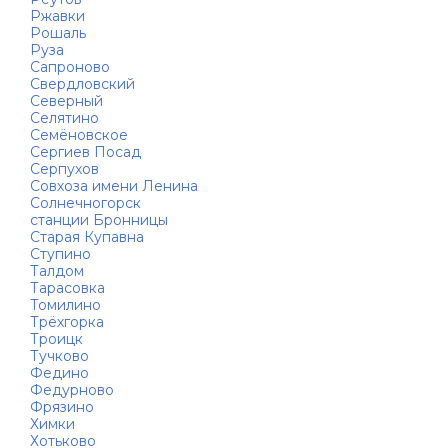
Ржавки
Рошаль
Руза
Сапроново
Свердловский
Северный
Селятино
Семёновское
Сергиев Посад
Серпухов
Совхоза имени Ленина
Солнечногорск
станции Бронницы
Старая Купавна
Ступино
Талдом
Тарасовка
Томилино
Трёхгорка
Троицк
Тучково
Федино
Федурново
Фрязино
Химки
Хотьково