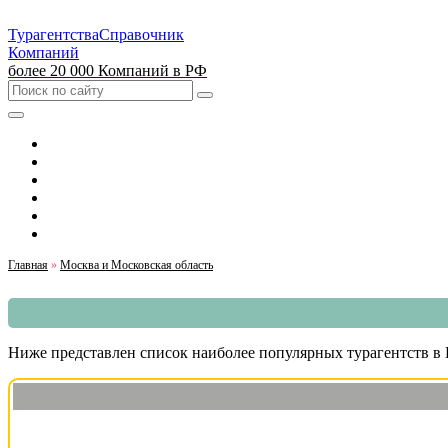
Турагентства
Справочник
Компаний
более 20 000 Компаний в РФ
Выбрать город
Москва
Санкт-Петербург
Екатеринбург
Красноярск
Казань
Главная
»
Москва и Московская область
Ниже представлен список наиболее популярных турагентств в П