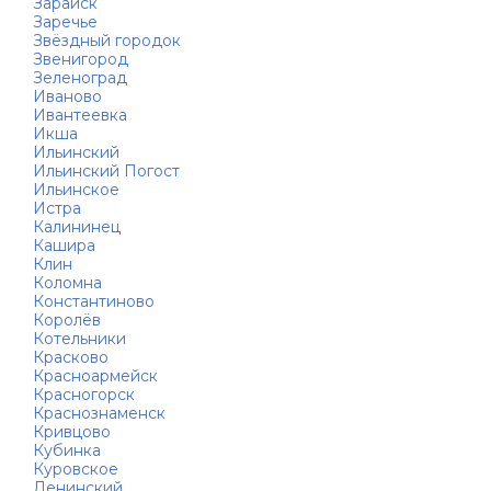
Зарайск
Заречье
Звёздный городок
Звенигород
Зеленоград
Иваново
Ивантеевка
Икша
Ильинский
Ильинский Погост
Ильинское
Истра
Калининец
Кашира
Клин
Коломна
Константиново
Королёв
Котельники
Красково
Красноармейск
Красногорск
Краснознаменск
Кривцово
Кубинка
Куровское
Ленинский