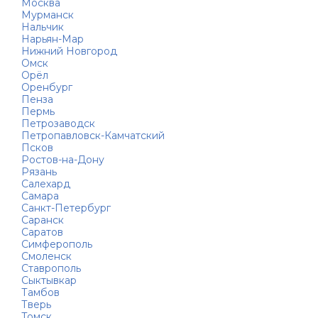
Москва
Мурманск
Нальчик
Нарьян-Мар
Нижний Новгород
Омск
Орёл
Оренбург
Пенза
Пермь
Петрозаводск
Петропавловск-Камчатский
Псков
Ростов-на-Дону
Рязань
Салехард
Самара
Санкт-Петербург
Саранск
Саратов
Симферополь
Смоленск
Ставрополь
Сыктывкар
Тамбов
Тверь
Томск