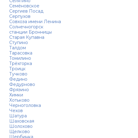
Селятино
Семёновское
Сергиев Посад
Серпухов
Совхоза имени Ленина
Солнечногорск
станции Бронницы
Старая Купавна
Ступино
Талдом
Тарасовка
Томилино
Трёхгорка
Троицк
Тучково
Федино
Федурново
Фрязино
Химки
Хотьково
Черноголовка
Чехов
Шатура
Шаховская
Шолохово
Щелково
Щербинка