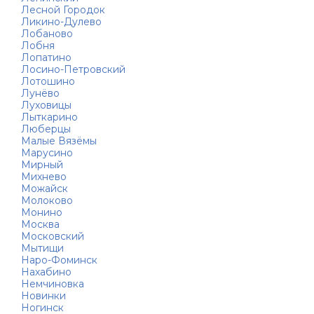
Лесной Городок
Ликино-Дулево
Лобаново
Лобня
Лопатино
Лосино-Петровский
Лотошино
Лунёво
Луховицы
Лыткарино
Люберцы
Малые Вязёмы
Марусино
Мирный
Михнево
Можайск
Молоково
Монино
Москва
Московский
Мытищи
Наро-Фоминск
Нахабино
Немчиновка
Новинки
Ногинск