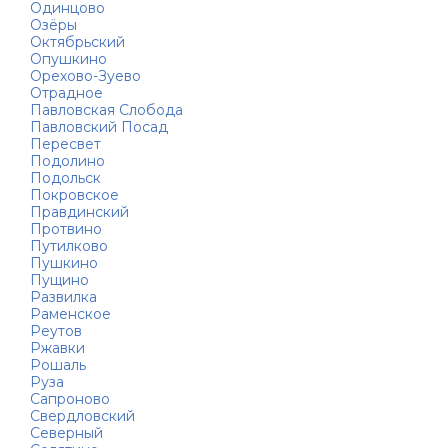
Одинцово
Озёры
Октябрьский
Опушкино
Орехово-Зуево
Отрадное
Павловская Слобода
Павловский Посад
Пересвет
Подолино
Подольск
Покровское
Правдинский
Протвино
Путилково
Пушкино
Пущино
Развилка
Раменское
Реутов
Ржавки
Рошаль
Руза
Сапроново
Свердловский
Северный