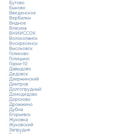
Бутово
Быково
Введенское
Вербилки
Видное
Власиха
ВНИИССОК
Волоколамск
Воскресенск
Высоковск
Голиково
Голицыно
Горки-10
Давыдово
Дедовск
Дзержинский
Дмитров
Долгопрудный
Домодедово
Дорохово
Дрожжино
Дубна
Егорьевск
Жуковка
Жуковский
Запрудня