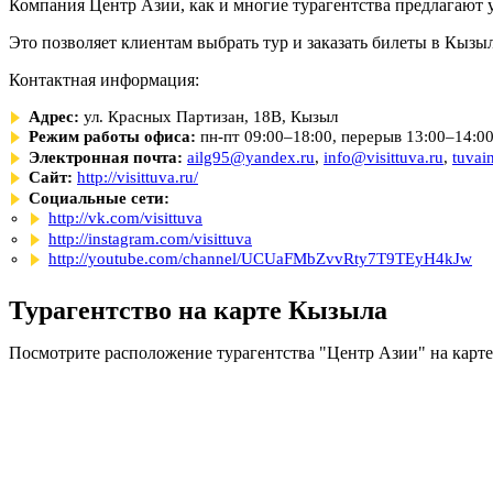
Компания Центр Азии, как и многие турагентства предлагают у
Это позволяет клиентам выбрать тур и заказать билеты в Кызы
Контактная информация:
Адрес:
ул. Красных Партизан, 18В, Кызыл
Режим работы офиса:
пн-пт 09:00–18:00, перерыв 13:00–14:0
Электронная почта:
ailg95@yandex.ru
,
info@visittuva.ru
,
tuvai
Сайт:
http://visittuva.ru/
Социальные сети:
http://vk.com/visittuva
http://instagram.com/visittuva
http://youtube.com/channel/UCUaFMbZvvRty7T9TEyH4kJw
Турагентство на карте Кызыла
Посмотрите расположение турагентства "Центр Азии" на карте