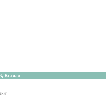
8В, Кызыл
зии".