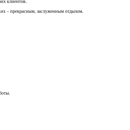
оих клиентов.
зких – прекрасным, заслуженным отдыхом.
боты.