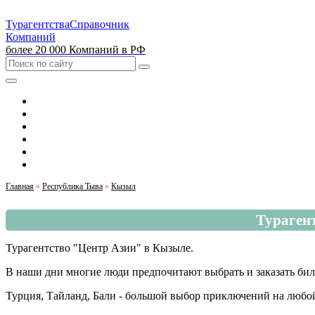
Турагентства
Справочник
Компаний
более 20 000 Компаний в РФ
Выбрать город
Москва
Санкт-Петербург
Екатеринбург
Красноярск
Казань
Главная
»
Республика Тыва
»
Кызыл
Турагент
Турагентство "Центр Азии" в Кызыле.
В наши дни многие люди предпочитают выбрать и заказать бил
Турция, Тайланд, Бали - большой выбор приключений на любой