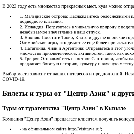
В 2023 году есть множество прекрасных мест, куда можно отпр
1. Мальдивские острова: Наслаждайтесь белоснежными 
подводного плавания.
2. Исландия: Погрузитесь в уникальную природу с водоп
незабываемое впечатление в ваш отпуск.
3. Япония: Посетите Токио, Киото и другие японские го
Олимпийские игры, что делает ее еще более привлекател
4. Патагония, Чили и Аргентина: Отправьтесь в этот уг
множество приключенческих активностей, таких как похо
5. Греция: Отправляйтесь на остров Санторини, чтобы н
предлагает богатую историю, культуру и вкусную местн
Выбор места зависит от ваших интересов и предпочтений. Неза
COVID-19.
Билеты и туры от "Центр Азии" и друг
Туры от турагентства "Центр Азии" в Кызыле
Компания "Центр Азии" предлагает клиентам получить консул
- на официальном сайте http://visittuva.ru/;