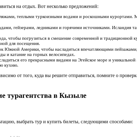
авиться на отдых. Вот несколько предложений:
пляжами, теплыми туркоизными водами и роскошными курортами. М
адами, гейзерами, ледниками и горячими источниками. Исландия т
рода, чтобы погрузиться в смешение современной и традиционной к
ьной для посещения.
олок Южной Америки, чтобы насладиться впечатляющими пейзажами, 
ды и катание на горных велосипедах.
асладиться его прекрасными видами на Эгейское море и уникально
ую кухню.
висимо от того, куда вы решите отправиться, помните о провер
ие турагентства в Кызыле
ьтацию, выбрать тур и купить билеты, следующими способами: