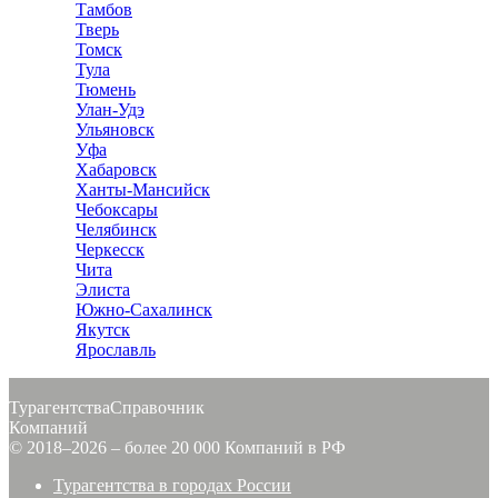
Тамбов
Тверь
Томск
Тула
Тюмень
Улан-Удэ
Ульяновск
Уфа
Хабаровск
Ханты-Мансийск
Чебоксары
Челябинск
Черкесск
Чита
Элиста
Южно-Сахалинск
Якутск
Ярославль
Турагентства
Справочник
Компаний
© 2018–2026 – более 20 000 Компаний в РФ
Турагентства в городах России