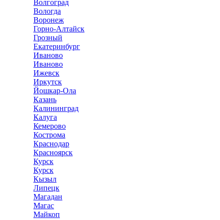
Волгоград
Вологда
Воронеж
Горно-Алтайск
Грозный
Екатеринбург
Иваново
Иваново
Ижевск
Иркутск
Йошкар-Ола
Казань
Калининград
Калуга
Кемерово
Кострома
Краснодар
Красноярск
Курск
Курск
Кызыл
Липецк
Магадан
Магас
Майкоп