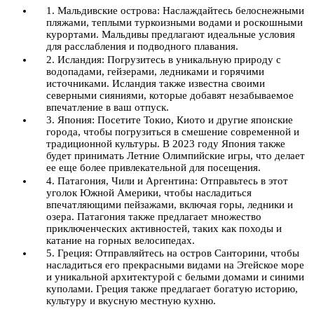
1. Мальдивские острова: Наслаждайтесь белоснежными
пляжами, теплыми туркоизными водами и роскошными
курортами. Мальдивы предлагают идеальные условия
для расслабления и подводного плавания.
2. Исландия: Погрузитесь в уникальную природу с
водопадами, гейзерами, ледниками и горячими
источниками. Исландия также известна своими
северными сияниями, которые добавят незабываемое
впечатление в ваш отпуск.
3. Япония: Посетите Токио, Киото и другие японские
города, чтобы погрузиться в смешение современной и
традиционной культуры. В 2023 году Япония также
будет принимать Летние Олимпийские игры, что делает
ее еще более привлекательной для посещения.
4. Патагония, Чили и Аргентина: Отправьтесь в этот
уголок Южной Америки, чтобы насладиться
впечатляющими пейзажами, включая горы, ледники и
озера. Патагония также предлагает множество
приключенческих активностей, таких как походы и
катание на горных велосипедах.
5. Греция: Отправляйтесь на остров Санторини, чтобы
насладиться его прекрасными видами на Эгейское море
и уникальной архитектурой с белыми домами и синими
куполами. Греция также предлагает богатую историю,
культуру и вкусную местную кухню.