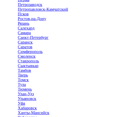
Петрозаводск
Петропавловск-Камчатский
Псков
Ростов-на-Дону
Рязань
Салехард
Самара
Санкт-Петербург
Саранск
Саратов
Симферополь
Смоленск
Ставрополь
Сыктывкар
Тамбов
Тверь
Томск
Тула
Тюмень
Улан-Удэ
Ульяновск
Уфа
Хабаровск
Ханты-Мансийск