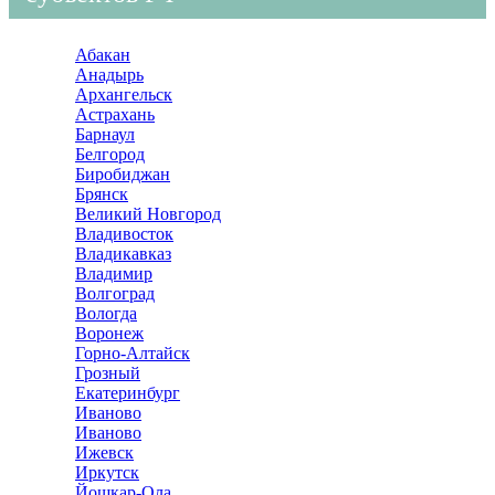
Абакан
Анадырь
Архангельск
Астрахань
Барнаул
Белгород
Биробиджан
Брянск
Великий Новгород
Владивосток
Владикавказ
Владимир
Волгоград
Вологда
Воронеж
Горно-Алтайск
Грозный
Екатеринбург
Иваново
Иваново
Ижевск
Иркутск
Йошкар-Ола