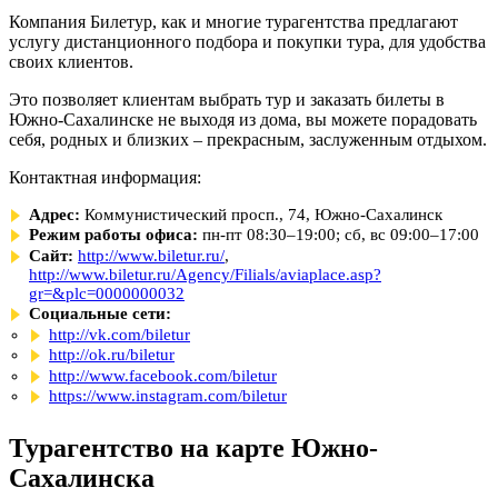
Компания Билетур, как и многие турагентства предлагают
услугу дистанционного подбора и покупки тура, для удобства
своих клиентов.
Это позволяет клиентам выбрать тур и заказать билеты в
Южно-Сахалинске не выходя из дома, вы можете порадовать
себя, родных и близких – прекрасным, заслуженным отдыхом.
Контактная информация:
Адрес:
Коммунистический просп., 74, Южно-Сахалинск
Режим работы офиса:
пн-пт 08:30–19:00; сб, вс 09:00–17:00
Сайт:
http://www.biletur.ru/
,
http://www.biletur.ru/Agency/Filials/aviaplace.asp?
gr=&plc=0000000032
Социальные сети:
http://vk.com/biletur
http://ok.ru/biletur
http://www.facebook.com/biletur
https://www.instagram.com/biletur
Турагентство на карте Южно-
Сахалинска