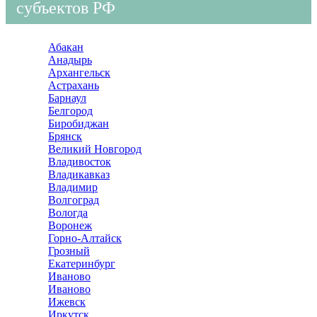
субъектов РФ
Абакан
Анадырь
Архангельск
Астрахань
Барнаул
Белгород
Биробиджан
Брянск
Великий Новгород
Владивосток
Владикавказ
Владимир
Волгоград
Вологда
Воронеж
Горно-Алтайск
Грозный
Екатеринбург
Иваново
Иваново
Ижевск
Иркутск