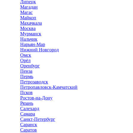
Липецк
Магадан
Магас
Майкоп
Махачкала
Москва
Мурманск
Нальчик
Нарьян-Мар
Нижний Новгород
Омск
Орёл
Оренбург
Пенза
Пермь
Петрозаводск
Петропавловск-Камчатский
Псков
Ростов-на-Дону
Рязань
Салехард
Самара
Санкт-Петербург
Саранск
Саратов