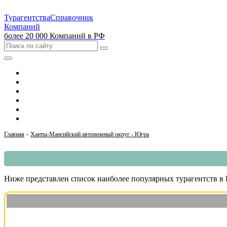
Турагентства
Справочник
Компаний
более 20 000 Компаний в РФ
Выбрать город
Москва
Санкт-Петербург
Екатеринбург
Красноярск
Казань
Главная
»
Ханты-Мансийский автономный округ - Югра
Ниже представлен список наиболее популярных турагентств в Б