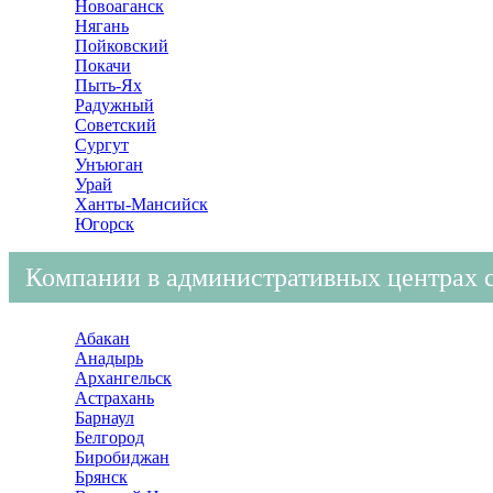
Новоаганск
Нягань
Пойковский
Покачи
Пыть-Ях
Радужный
Советский
Сургут
Унъюган
Урай
Ханты-Мансийск
Югорск
Компании в административных центрах 
Абакан
Анадырь
Архангельск
Астрахань
Барнаул
Белгород
Биробиджан
Брянск