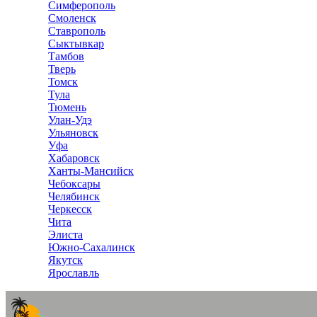
Симферополь
Смоленск
Ставрополь
Сыктывкар
Тамбов
Тверь
Томск
Тула
Тюмень
Улан-Удэ
Ульяновск
Уфа
Хабаровск
Ханты-Мансийск
Чебоксары
Челябинск
Черкесск
Чита
Элиста
Южно-Сахалинск
Якутск
Ярославль