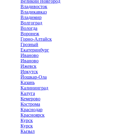
Великий Новгород
Владивосток
Владикавказ
Владимир
Волгоград
Вологда
Воронеж
Горно-Алтайск
Грозный
Екатеринбург
Иваново
Иваново
Ижевск
Иркутск
Йошкар-Ола
Казань
Калининград
Калуга
Кемерово
Кострома
Краснодар
Красноярск
Курск
Курск
Кызыл