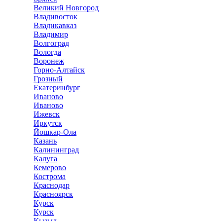
Великий Новгород
Владивосток
Владикавказ
Владимир
Волгоград
Вологда
Воронеж
Горно-Алтайск
Грозный
Екатеринбург
Иваново
Иваново
Ижевск
Иркутск
Йошкар-Ола
Казань
Калининград
Калуга
Кемерово
Кострома
Краснодар
Красноярск
Курск
Курск
Кызыл