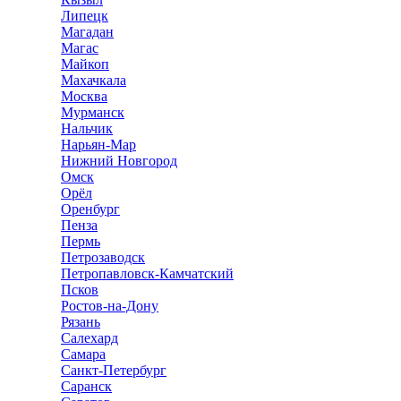
Липецк
Магадан
Магас
Майкоп
Махачкала
Москва
Мурманск
Нальчик
Нарьян-Мар
Нижний Новгород
Омск
Орёл
Оренбург
Пенза
Пермь
Петрозаводск
Петропавловск-Камчатский
Псков
Ростов-на-Дону
Рязань
Салехард
Самара
Санкт-Петербург
Саранск