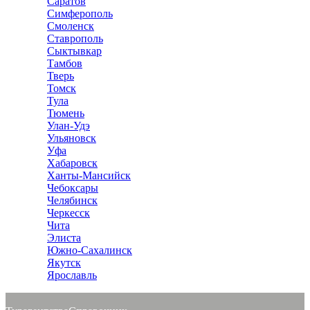
Саратов
Симферополь
Смоленск
Ставрополь
Сыктывкар
Тамбов
Тверь
Томск
Тула
Тюмень
Улан-Удэ
Ульяновск
Уфа
Хабаровск
Ханты-Мансийск
Чебоксары
Челябинск
Черкесск
Чита
Элиста
Южно-Сахалинск
Якутск
Ярославль