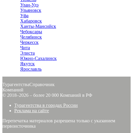
Улан-Удэ
Ульяновск
Уфа
Хабаровск
Ханты-Мансийск
Чебоксары
Челябинск
Черкесск
Чита
Элиста
Южно-Сахалинск
Якутск
Ярославль
Турагентства
Справочник
Компаний
© 2018–2026 – более 20 000 Компаний в РФ
Турагентства в городах России
Реклама на сайте
Перепечатка материалов разрешена только с указанием
первоисточника