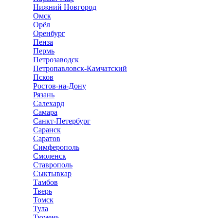
Нижний Новгород
Омск
Орёл
Оренбург
Пенза
Пермь
Петрозаводск
Петропавловск-Камчатский
Псков
Ростов-на-Дону
Рязань
Салехард
Самара
Санкт-Петербург
Саранск
Саратов
Симферополь
Смоленск
Ставрополь
Сыктывкар
Тамбов
Тверь
Томск
Тула
Тюмень