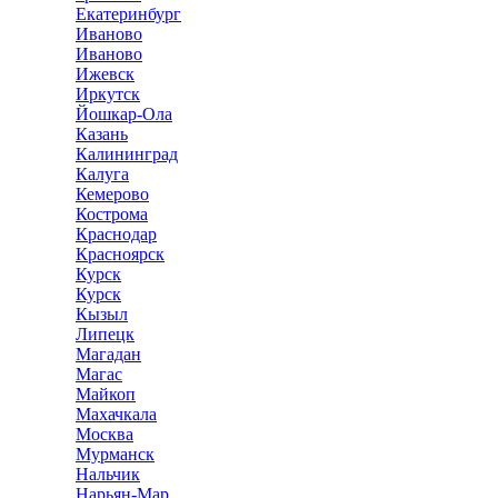
Екатеринбург
Иваново
Иваново
Ижевск
Иркутск
Йошкар-Ола
Казань
Калининград
Калуга
Кемерово
Кострома
Краснодар
Красноярск
Курск
Курск
Кызыл
Липецк
Магадан
Магас
Майкоп
Махачкала
Москва
Мурманск
Нальчик
Нарьян-Мар