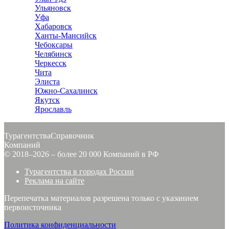
Ульяновск
Уфа
Хабаровск
Ханты-Мансийск
Чебоксары
Челябинск
Черкесск
Чита
Элиста
Южно-Сахалинск
Якутск
Ярославль
Турагентства
Справочник
Компаний
© 2018–2026 – более 20 000 Компаний в РФ
Турагентства в городах России
Реклама на сайте
Перепечатка материалов разрешена только с указанием
первоисточника
Политика конфиденциальности