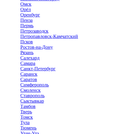
Омск
Орёл
Оренбург
Пенза
Пермь
Петрозаводск
Петропавловск-Камчатский
Псков
Ростов-на-Дону
Рязань
Салехард
Самара
Санкт-Петербург
Саранск
Саратов
Симферополь
Смоленск
Ставрополь
Сыктывкар
Тамбов
Тверь
Томск
Тула
Тюмень
Улан-Удэ