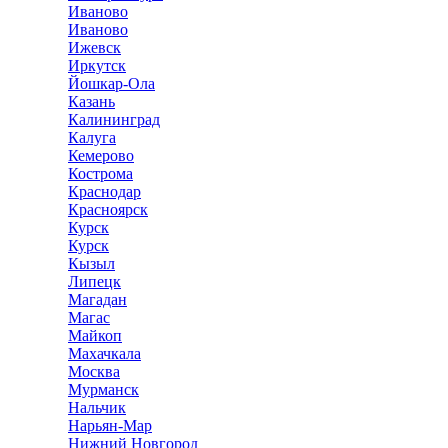
Иваново
Иваново
Ижевск
Иркутск
Йошкар-Ола
Казань
Калининград
Калуга
Кемерово
Кострома
Краснодар
Красноярск
Курск
Курск
Кызыл
Липецк
Магадан
Магас
Майкоп
Махачкала
Москва
Мурманск
Нальчик
Нарьян-Мар
Нижний Новгород