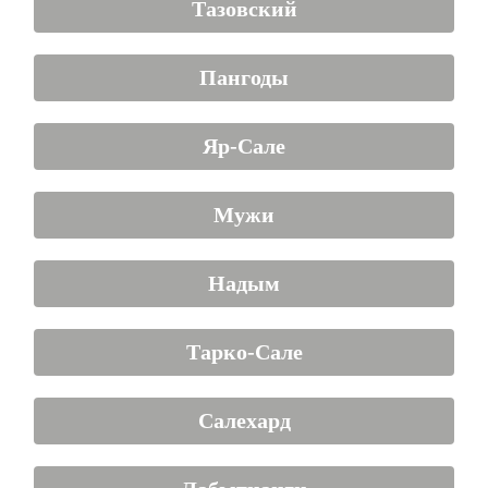
Тазовский
Пангоды
Яр-Сале
Мужи
Надым
Тарко-Сале
Салехард