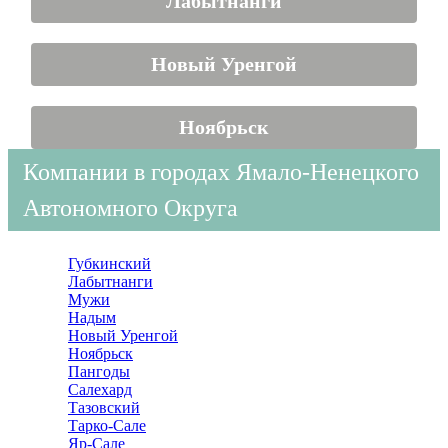
Лабытнанги
Новый Уренгой
Ноябрьск
Компании в городах Ямало-Ненецкого
Автономного Округа
Губкинский
Лабытнанги
Мужи
Надым
Новый Уренгой
Ноябрьск
Пангоды
Салехард
Тазовский
Тарко-Сале
Яр-Сале