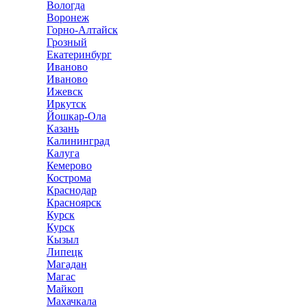
Вологда
Воронеж
Горно-Алтайск
Грозный
Екатеринбург
Иваново
Иваново
Ижевск
Иркутск
Йошкар-Ола
Казань
Калининград
Калуга
Кемерово
Кострома
Краснодар
Красноярск
Курск
Курск
Кызыл
Липецк
Магадан
Магас
Майкоп
Махачкала