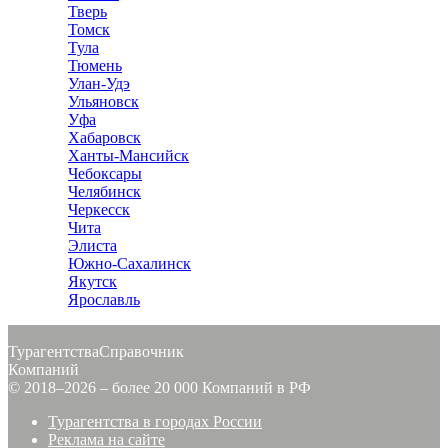
Тверь
Томск
Тула
Тюмень
Улан-Удэ
Ульяновск
Уфа
Хабаровск
Ханты-Мансийск
Чебоксары
Челябинск
Черкесск
Чита
Элиста
Южно-Сахалинск
Якутск
Ярославль
Турагентства
Справочник
Компаний
© 2018–2026 – более 20 000 Компаний в РФ
Турагентства в городах России
Реклама на сайте