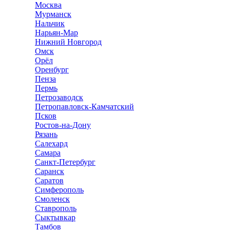
Москва
Мурманск
Нальчик
Нарьян-Мар
Нижний Новгород
Омск
Орёл
Оренбург
Пенза
Пермь
Петрозаводск
Петропавловск-Камчатский
Псков
Ростов-на-Дону
Рязань
Салехард
Самара
Санкт-Петербург
Саранск
Саратов
Симферополь
Смоленск
Ставрополь
Сыктывкар
Тамбов