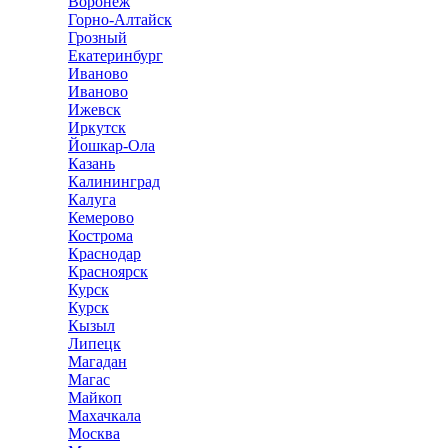
Воронеж
Горно-Алтайск
Грозный
Екатеринбург
Иваново
Иваново
Ижевск
Иркутск
Йошкар-Ола
Казань
Калининград
Калуга
Кемерово
Кострома
Краснодар
Красноярск
Курск
Курск
Кызыл
Липецк
Магадан
Магас
Майкоп
Махачкала
Москва