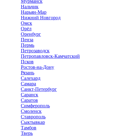
Мурманск
Нальчик
Нарьян-Мар
Нижний Новгород
Омск
Орёл
Оренбург
Пенза
Пермь
Петрозаводск
Петропавловск-Камчатский
Псков
Ростов-на-Дону
Рязань
Салехард
Самара
Санкт-Петербург
Саранск
Саратов
Симферополь
Смоленск
Ставрополь
Сыктывкар
Тамбов
Тверь