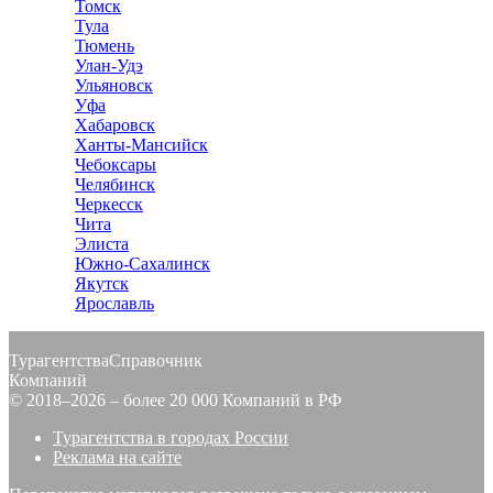
Томск
Тула
Тюмень
Улан-Удэ
Ульяновск
Уфа
Хабаровск
Ханты-Мансийск
Чебоксары
Челябинск
Черкесск
Чита
Элиста
Южно-Сахалинск
Якутск
Ярославль
Турагентства
Справочник
Компаний
© 2018–2026 – более 20 000 Компаний в РФ
Турагентства в городах России
Реклама на сайте