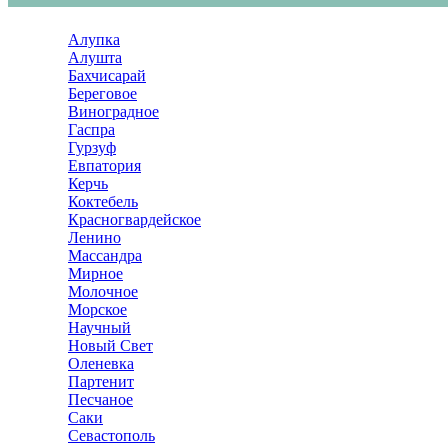
Алупка
Алушта
Бахчисарай
Береговое
Виноградное
Гаспра
Гурзуф
Евпатория
Керчь
Коктебель
Красногвардейское
Ленино
Массандра
Мирное
Молочное
Морское
Научный
Новый Свет
Оленевка
Партенит
Песчаное
Саки
Севастополь