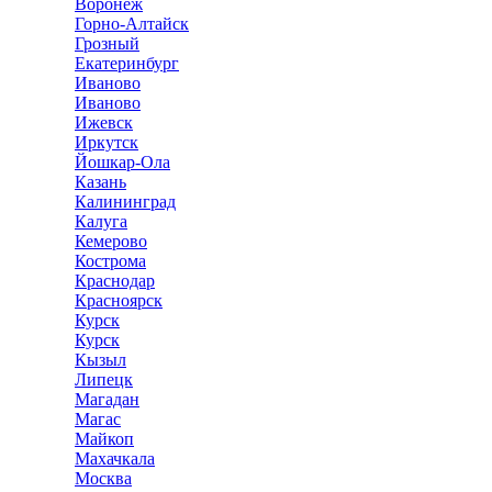
Воронеж
Горно-Алтайск
Грозный
Екатеринбург
Иваново
Иваново
Ижевск
Иркутск
Йошкар-Ола
Казань
Калининград
Калуга
Кемерово
Кострома
Краснодар
Красноярск
Курск
Курск
Кызыл
Липецк
Магадан
Магас
Майкоп
Махачкала
Москва