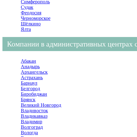
Симферополь
Судак
Феодосия
Черноморское
Щёлкино
Ялта
Компании в административных центрах 
Абакан
Анадырь
Архангельск
Астрахань
Барнаул
Белгород
Биробиджан
Брянск
Великий Новгород
Владивосток
Владикавказ
Владимир
Волгоград
Вологда