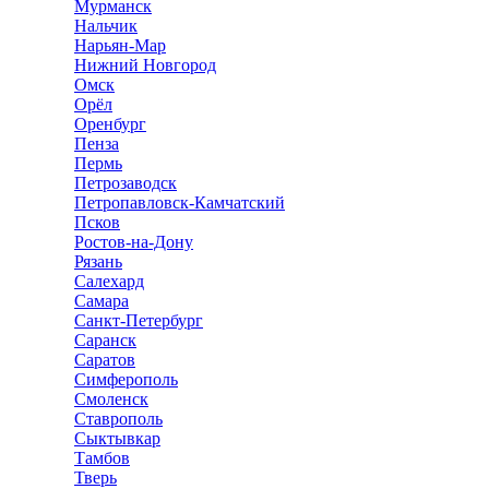
Мурманск
Нальчик
Нарьян-Мар
Нижний Новгород
Омск
Орёл
Оренбург
Пенза
Пермь
Петрозаводск
Петропавловск-Камчатский
Псков
Ростов-на-Дону
Рязань
Салехард
Самара
Санкт-Петербург
Саранск
Саратов
Симферополь
Смоленск
Ставрополь
Сыктывкар
Тамбов
Тверь